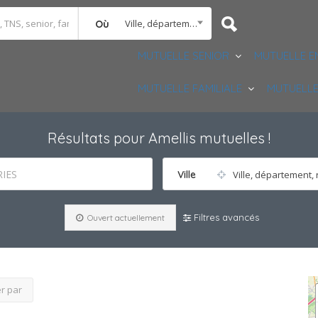
Ville, département, région
Où
MUTUELLE SENIOR
MUTUELLE E
MUTUELLE FAMILIALE
MUTUELLE
Résultats pour
Amellis mutuelles
!
IES
Ville
Ville, département, 
Filtres avancés
Ouvert actuellement
er par