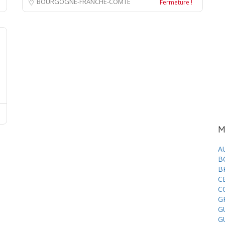
BOURGOGNE-FRANCHE-COMTÉ
Fermeture !
M
A
B
B
C
C
G
G
G