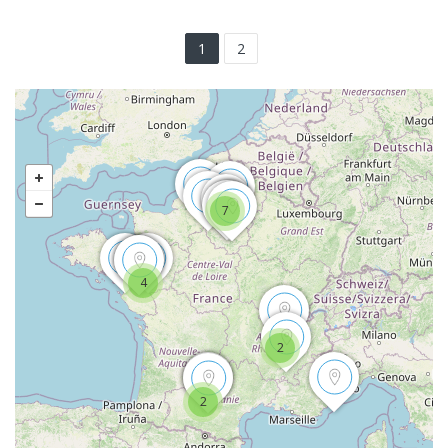
1
2
7
4
2
2