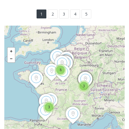
1
2
3
4
5
8
3
3