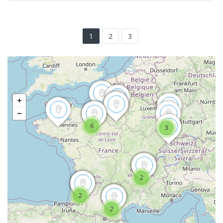
1
2
3
6
3
2
2
2