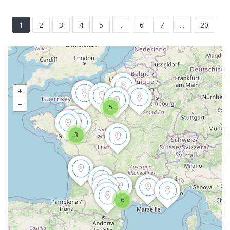
1
2
3
4
5
...
6
7
...
20
5
3
6