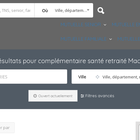
Ville, département, région
Où
MUTUELLE SENIOR
MUTUELLE E
MUTUELLE FAMILIALE
MUTUELLE
ésultats pour
complémentaire santé retraité Mac
IES
Ville
Ville, département, 
Filtres avancés
Ouvert actuellement
er par