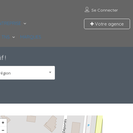
Se Connecter
NTREPRISE
Votre agence
 TNS
MARQUES
if
!
région