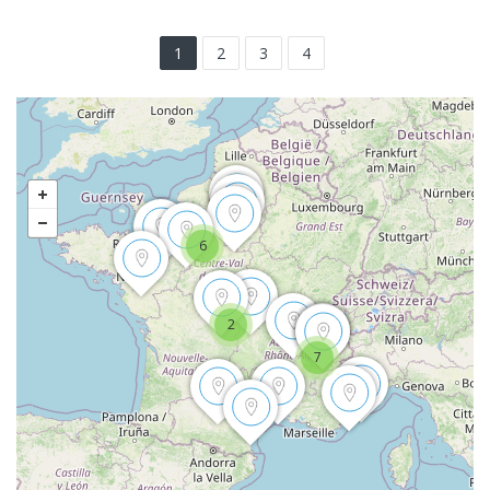
1
2
3
4
6
2
7