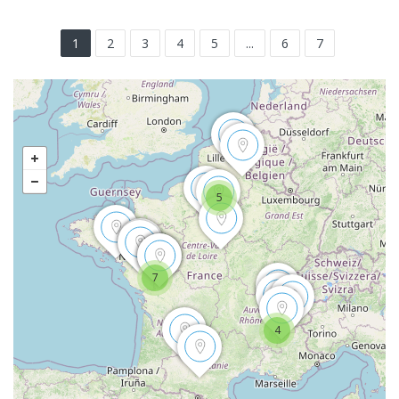
1
2
3
4
5
...
6
7
5
7
4