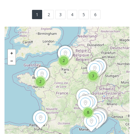
1
2
3
4
5
6
2
3
2
8