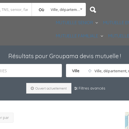
Ville, département, région
Où
MUTUELLE SENIOR
MUTUELLE E
MUTUELLE FAMILIALE
MUTUELLE
Résultats pour
Groupama devis mutuelle
!
IES
Ville
Ville, département, 
Filtres avancés
Ouvert actuellement
er par