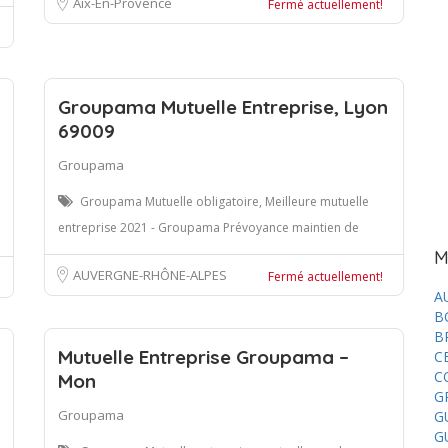
Aix-En-Provence
Fermé actuellement!
Groupama Mutuelle Entreprise, Lyon
69009
Groupama
Groupama Mutuelle obligatoire, Meilleure mutuelle
entreprise 2021 - Groupama Prévoyance maintien de
M
AUVERGNE-RHÔNE-ALPES
Fermé actuellement!
A
B
B
Mutuelle Entreprise Groupama –
C
C
Mon
G
Groupama
G
G