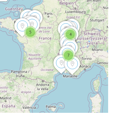
5
4
7