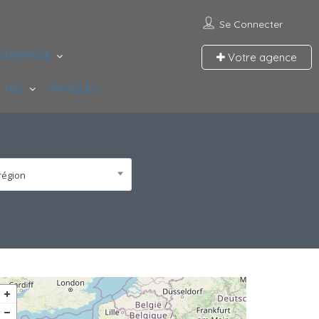
Se Connecter
NTREPRISE
Votre agence
 TNS
MARQUES
région