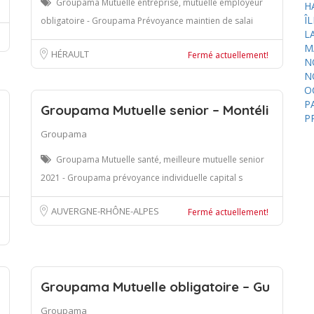
Groupama Mutuelle entreprise, mutuelle employeur
H
Î
obligatoire - Groupama Prévoyance maintien de salai
L
M
HÉRAULT
Fermé actuellement!
N
N
O
P
Groupama Mutuelle senior – Montéli
P
Groupama
Groupama Mutuelle santé, meilleure mutuelle senior
2021 - Groupama prévoyance individuelle capital s
AUVERGNE-RHÔNE-ALPES
Fermé actuellement!
Groupama Mutuelle obligatoire – Gu
Groupama