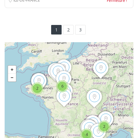
Fermeture !
1
2
3
6
2
2
4