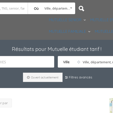
Ville, département, région
Où
MUTUELLE SENIOR
MUTUELLE E
MUTUELLE FAMILIALE
MUTUELLE
Résultats pour
Mutuelle étudiant tarif
!
IES
Ville
Ville, département, 
Filtres avancés
Ouvert actuellement
er par