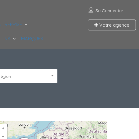
Se Connecter
NTREPRISE
Votre agence
 TNS
MARQUES
région