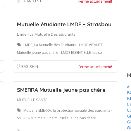
GRAND EST
Fermé actuellement!
Mutuelle étudiante LMDE – Strasbou
Lmde - La Mutuelle Des Etudiants
LMDE, La Mutuelle des Etudiants - LMDE VITALITÉ,
Mutuelle jeune pas chère - LMDE ESSENTIELLE, les so
BAS-RHIN
Fermé actuellement!
M
A
SMERRA Mutuelle jeune pas chère –
B
B
MUTUELLE SANTÉ
C
C
Mutuelle SMERRA, la protection sociale des étudiants -
G
SMERRA Minimale, une mutuelle jeune pas chère
G
G