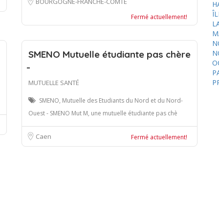
BOURGOGNE-FRANCHE-COMTÉ
H
Î
Fermé actuellement!
L
M
N
SMENO Mutuelle étudiante pas chère
N
O
P
P
MUTUELLE SANTÉ
SMENO, Mutuelle des Etudiants du Nord et du Nord-
Ouest - SMENO Mut M, une mutuelle étudiante pas chè
Caen
Fermé actuellement!