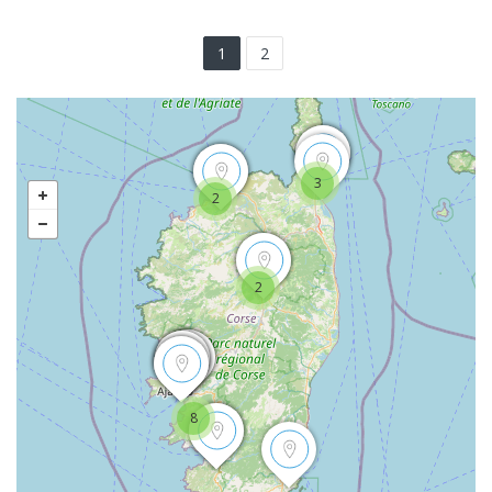
1
2
3
2
2
8