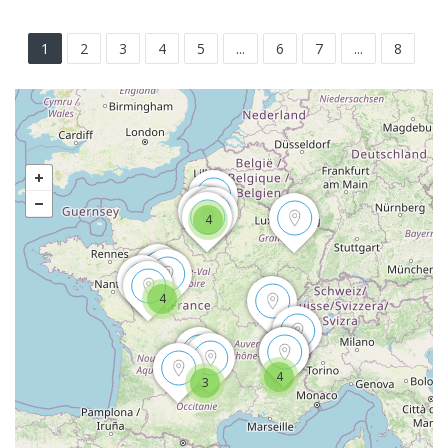
1
2
3
4
5
...
6
7
...
8
4
4
4
3