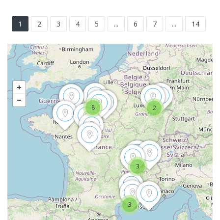
1
2
3
4
5
...
6
7
...
14
8
2
3
3