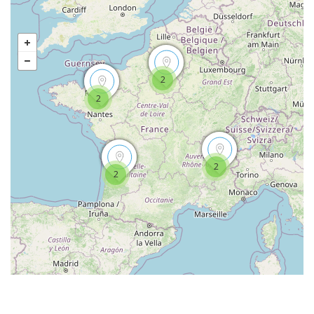
2
2
2
2