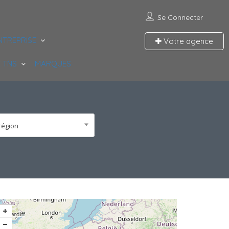
Se Connecter
NTREPRISE
Votre agence
 TNS
MARQUES
région