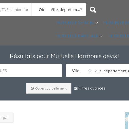
Ville, département, région
Où
MUTUELLE SENIOR
MUTUELLE E
MUTUELLE FAMILIALE
MUTUELLE
Résultats pour
Mutuelle Harmonie devis
!
IES
Ville
Ville, département, 
Filtres avancés
Ouvert actuellement
er par