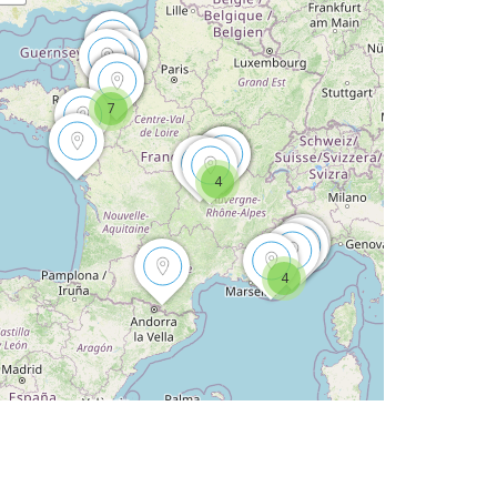
7
4
4