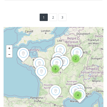
1
2
3
2
8
4