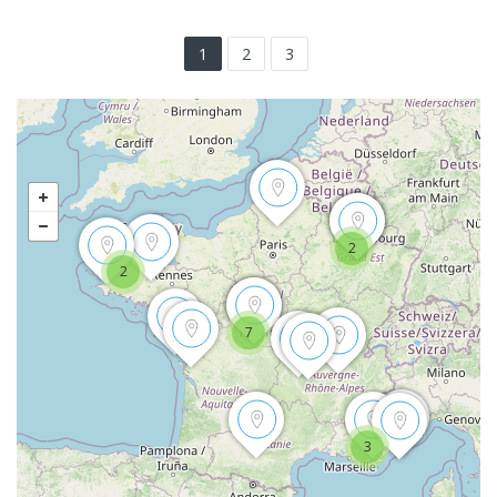
1
2
3
2
2
7
3