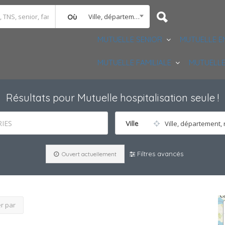
Ville, département, région
Où
MUTUELLE SENIOR
MUTUELLE E
MUTUELLE FAMILIALE
MUTUELLE
Résultats pour
Mutuelle hospitalisation seule
!
IES
Ville
Ville, département, 
Filtres avancés
Ouvert actuellement
er par