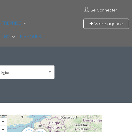
Se Connecter
NTREPRISE
Votre agence
 TNS
MARQUES
région