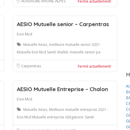
AUVERGNE-RHÔNE-ALPES
Fermé actuellement!
AESIO Mutuelle senior – Carpentras
Eovi Mcd
Mutuelle Aésio, meilleure mutuelle senior 2021-
Mutuelle Eovi Mcd Santé Vitalité, mutuelle senior pa
Carpentras
Fermé actuellement!
M
A
AESIO Mutuelle Entreprise – Chalon
B
B
Eovi Mcd
C
C
Mutuelle Aésio, Meilleure mutuelle entreprise 2021 -
G
Eovi Mcd Mutuelle entreprise obligatoire: Santé
G
G