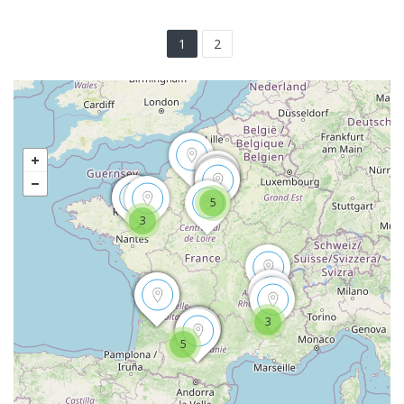
1
2
5
3
3
5