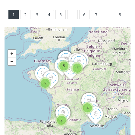
1
2
3
4
5
...
6
7
...
8
5
3
2
4
2