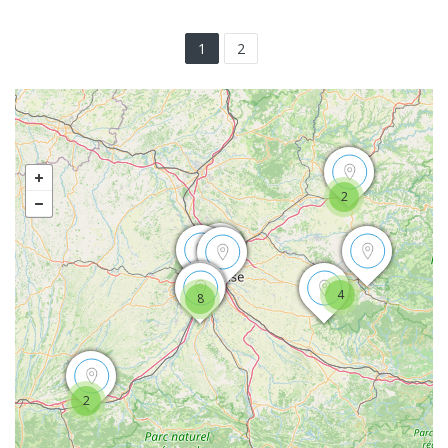
1
2
2
4
8
2