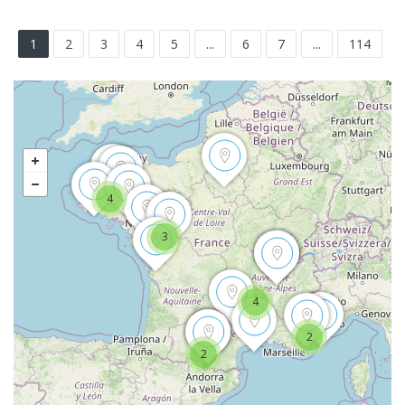
1
2
3
4
5
...
6
7
...
114
4
3
4
2
2