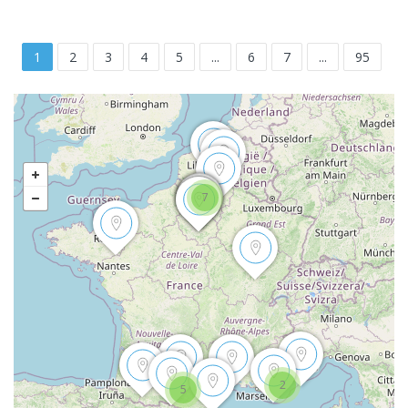
1
2
3
4
5
...
6
7
...
95
7
2
5