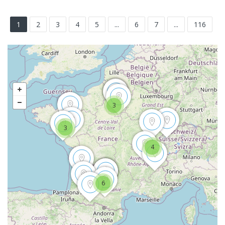
1
2
3
4
5
...
6
7
...
116
3
3
4
6