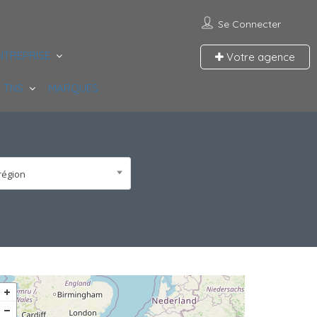
Se Connecter
NTREPRISE
Votre agence
 TNS
MARQUES
région