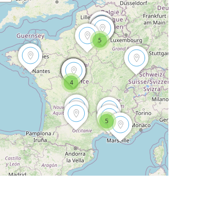
5
4
5