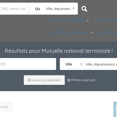
Ville, département, région
Où
MUTUELLE SENIOR
MUTUELLE E
MUTUELLE FAMILIALE
MUTUELLE
Résultats pour
Mutuelle national territoriale
!
IES
Ville
Ville, département, 
Filtres avancés
Ouvert actuellement
er par