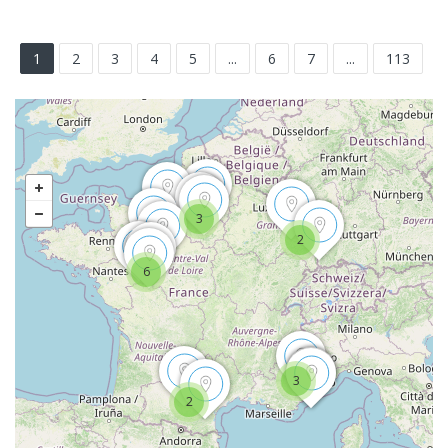
1
2
3
4
5
...
6
7
...
113
3
2
6
3
2