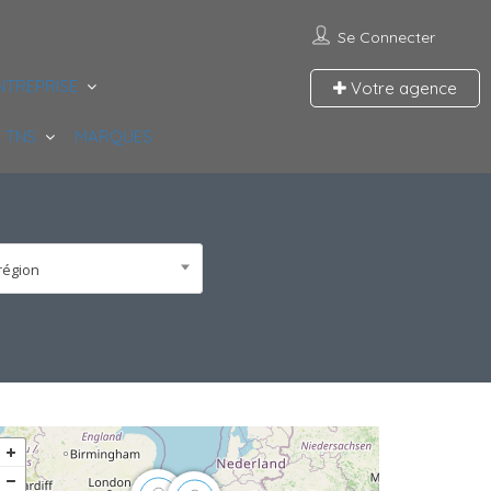
Se Connecter
NTREPRISE
Votre agence
 TNS
MARQUES
région