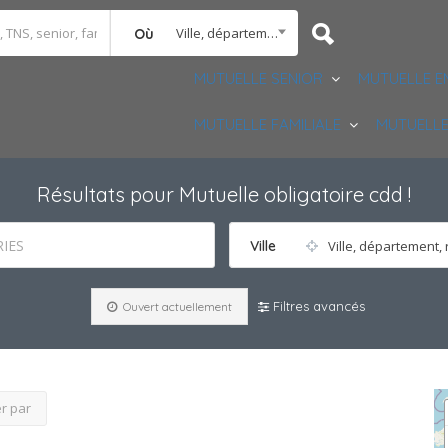
Ville, département, région
Où
MUTUELLE SENIOR
MUTUELLE E
MUTUELLE FAMILIALE
MUTUELLE
Résultats pour
Mutuelle obligatoire cdd
!
IES
Ville
Ville, département, 
Filtres avancés
Ouvert actuellement
er par