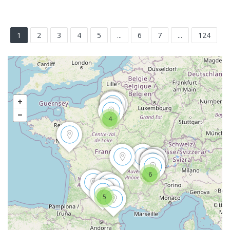
1
2
3
4
5
...
6
7
...
124
4
6
5