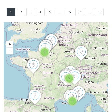
1
2
3
4
5
...
6
7
...
8
5
5
3