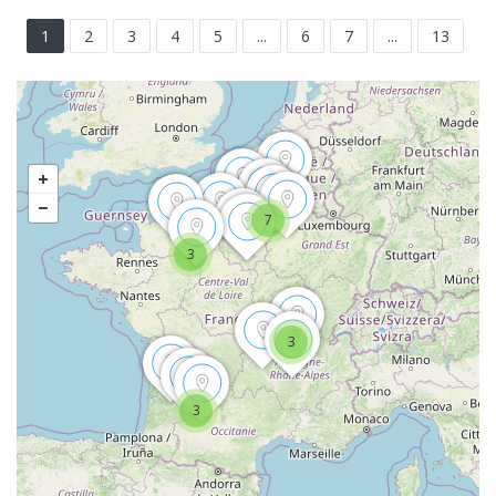
1
2
3
4
5
...
6
7
...
13
7
3
3
3