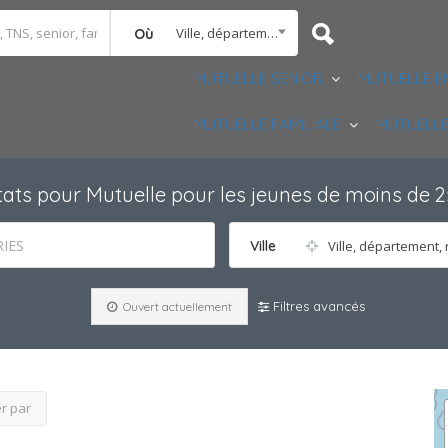
Ville, département, région
Où
MUTUELLE SENIOR
MUTUELLE E
MUTUELLE FAMILIALE
MUTUELLE
tats pour
Mutuelle pour les jeunes de moins de 
IES
Ville
Ville, département, 
Filtres avancés
Ouvert actuellement
er par