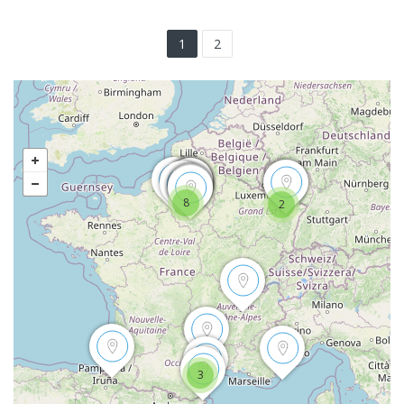
1
2
8
2
3