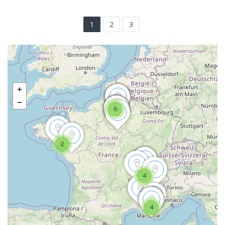
1
2
3
6
2
4
4