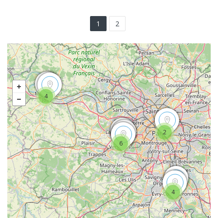
1
2
4
2
6
4