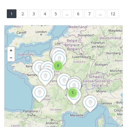
1
2
3
4
5
...
6
7
...
12
9
5