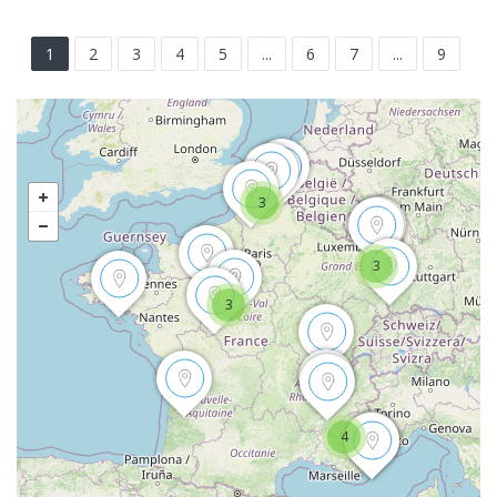
1
2
3
4
5
...
6
7
...
9
3
3
3
4