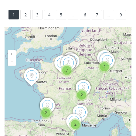
1
2
3
4
5
...
6
7
...
9
2
7
2
2
2