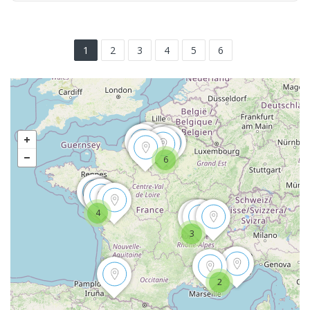
1
2
3
4
5
6
6
4
3
2