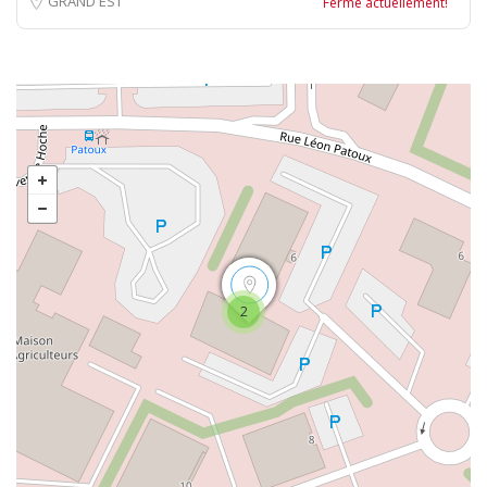
GRAND EST
Fermé actuellement!
2