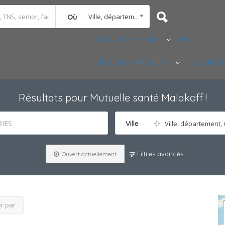
Ville, département, région
Où
MUTUELLE SENIOR
MUTUELLE E
MUTUELLE FAMILIALE
MUTUELLE
Résultats pour
Mutuelle santé Malakoff
!
IES
Ville
Ville, département, 
Filtres avancés
Ouvert actuellement
er par