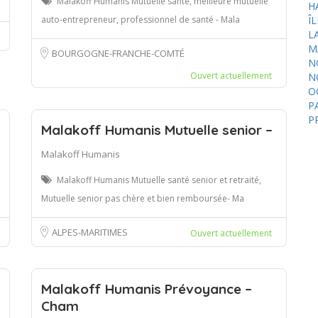
Malakoff Humanis Mutuelle santé, meilleure mutuelle
H
auto-entrepreneur, professionnel de santé - Mala
Î
L
M
BOURGOGNE-FRANCHE-COMTÉ
N
Ouvert actuellement
N
O
P
P
Malakoff Humanis Mutuelle senior –
Malakoff Humanis
Malakoff Humanis Mutuelle santé senior et retraité,
Mutuelle senior pas chère et bien remboursée- Ma
ALPES-MARITIMES
Ouvert actuellement
Malakoff Humanis Prévoyance –
Cham