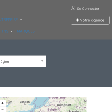
Se Connecter
NTREPRISE
Votre agence
 TNS
MARQUES
région