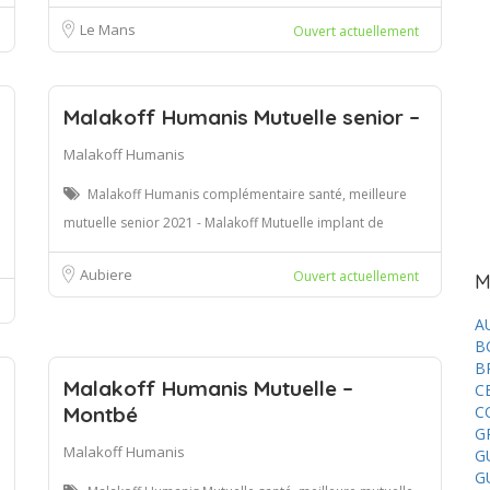
Le Mans
Ouvert actuellement
Malakoff Humanis Mutuelle senior –
Malakoff Humanis
Malakoff Humanis complémentaire santé, meilleure
mutuelle senior 2021 - Malakoff Mutuelle implant de
Aubiere
Ouvert actuellement
M
A
B
B
Malakoff Humanis Mutuelle –
C
Montbé
C
G
Malakoff Humanis
G
G