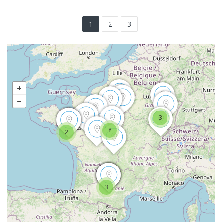
1
2
3
3
8
2
3