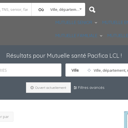
Ville, département, région
Où
MUTUELLE SENIOR
MUTUELLE E
MUTUELLE FAMILIALE
MUTUELLE
Résultats pour
Mutuelle santé Pacifica LCL
!
IES
Ville
Ville, département, 
Filtres avancés
Ouvert actuellement
er par