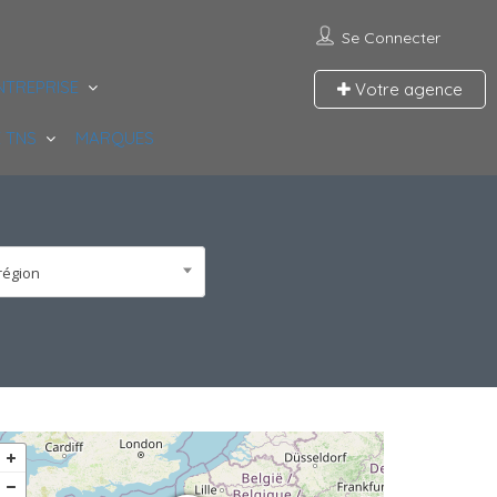
Se Connecter
NTREPRISE
Votre agence
 TNS
MARQUES
région