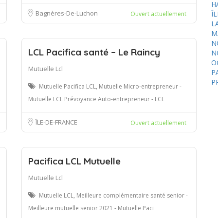
H
Bagnères-De-Luchon
Î
Ouvert actuellement
L
M
N
LCL Pacifica santé – Le Raincy
N
O
Mutuelle Lcl
P
P
Mutuelle Pacifica LCL, Mutuelle Micro-entrepreneur -
Mutuelle LCL Prévoyance Auto-entrepreneur - LCL
ÎLE-DE-FRANCE
Ouvert actuellement
Pacifica LCL Mutuelle
Mutuelle Lcl
Mutuelle LCL, Meilleure complémentaire santé senior -
Meilleure mutuelle senior 2021 - Mutuelle Paci