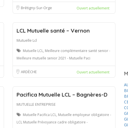
Brétigny-Sur-Orge
Ouvert actuellement
LCL Mutuelle santé – Vernon
Mutuelle Lcl
Mutuelle LCL, Meilleure complémentaire santé senior -
Meilleure mutuelle senior 2021 - Mutuelle Paci
ARDÈCHE
Ouvert actuellement
M
A
B
Pacifica Mutuelle LCL – Bagnères-D
B
C
MUTUELLE ENTREPRISE
C
G
Mutuelle Pacifica LCL, Mutuelle employeur obligatoire -
G
LCL Mutuelle Prévoyance cadre obligatoire -
G