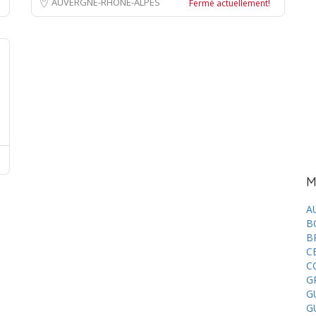
AUVERGNE-RHÔNE-ALPES
Fermé actuellement!
M
A
B
B
C
C
G
G
G