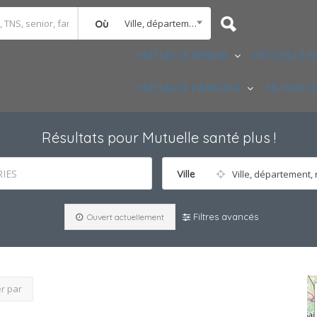
Ville, département, région
Où
MUTUELLE SENIOR
MUTUELLE E
MUTUELLE FAMILIALE
MUTUELLE
Résultats pour
Mutuelle santé plus
!
IES
Ville
Ville, département, 
Filtres avancés
Ouvert actuellement
er par