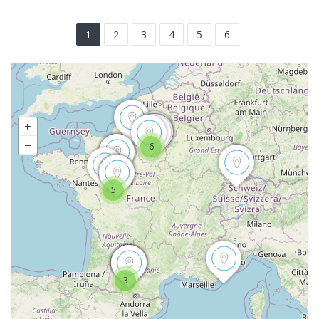
1
2
3
4
5
6
6
5
3