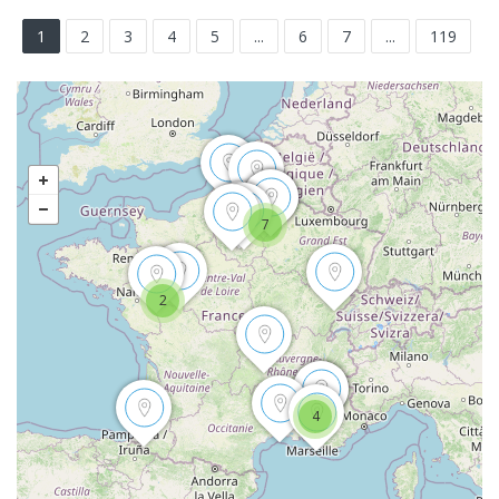
1
2
3
4
5
...
6
7
...
119
7
2
4