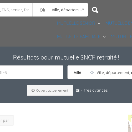
Ville, département, région
Où
MUTUELLE SENIOR
MUTUELLE E
MUTUELLE FAMILIALE
MUTUELLE
Résultats pour
mutuelle SNCF retraité
!
IES
Ville
Ville, département, 
Filtres avancés
Ouvert actuellement
er par