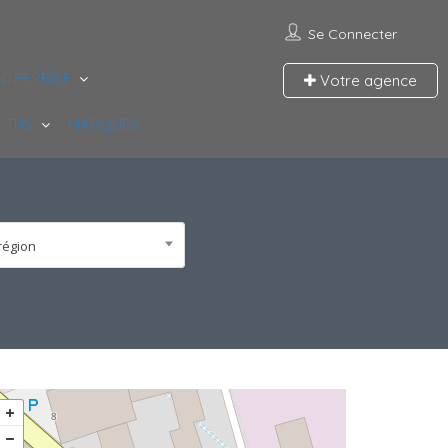
Se Connecter
NTREPRISE
Votre agence
 TNS
MARQUES
région