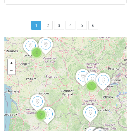
1
2
3
4
5
6
2
3
2