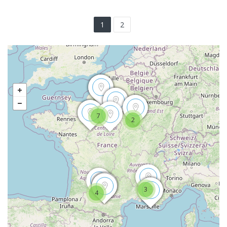
1
2
7
2
3
4